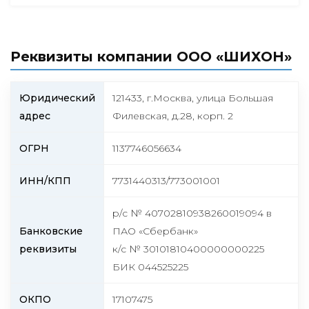
Реквизиты компании ООО «ШИХОН»
Юридический
121433, г.Москва, улица Большая
адрес
Филевская, д.28, корп. 2
ОГРН
1137746056634
ИНН/КПП
7731440313/773001001
р/с № 40702810938260019094 в
Банковские
ПАО «Сбербанк»
реквизиты
к/с № 30101810400000000225
БИК 044525225
ОКПО
17107475